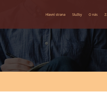
Hlavní strana
Služby
O nás
Z